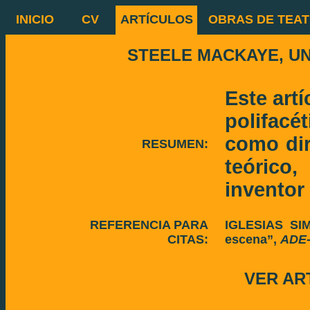
INICIO
CV
ARTÍCULOS
OBRAS DE TEA
STEELE MACKAYE, UN
Este artí
polifacé
como dir
RESUMEN:
teórico
inventor
REFERENCIA PARA
IGLESIAS SIM
CITAS:
escena
”,
ADE-
VER AR